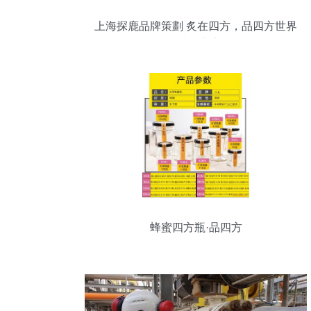
上海探鹿品牌策劃 炙在四方，品四方世界
——中餐新想象
蜂蜜四方瓶·品四方