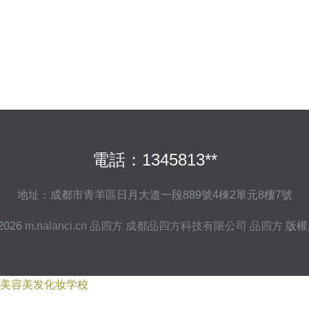
電話：1345813**
地址：成都市青羊區日月大道一段889號4棟2單元8樓7號
 2026
m.nalanci.cn
品四方
成都品四方科技有限公司
品四方
版權
美容美发化妆学校