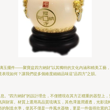
琉璃玉擺件——聚寶盆四方納財”以其獨特的文化內涵和精美工藝
表現如何？讓我們從多個維度細細品味這“品四方”之韻。
不息。“四方納財”的設計理念，不僅體現在其方正穩重的器型上
氣與財富。材質上選用高品質琉璃玉，其色澤溫潤通透，光影流
俗的制造水準，使其不僅是一件風水器物，更是一件值得欣賞的