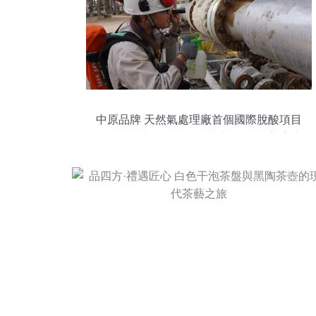
中原品牌 天然氣處理廠首個國際脫酸項目
投產一次成功，品牌實力贏得“品四方”美譽