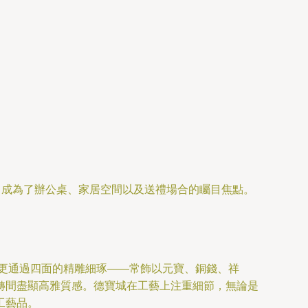
，成為了辦公桌、家居空間以及送禮場合的矚目焦點。
，更通過四面的精雕細琢——常飾以元寶、銅錢、祥
轉間盡顯高雅質感。德寶城在工藝上注重細節，無論是
工藝品。