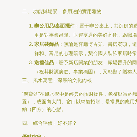
二、 功能與場景：多用途的實用雅物
辦公用品/桌面擺件
：置于辦公桌上，其沉穩的造
更是對事業昌隆、財運亨通的美好寄托，為職場
家居裝飾品
：無論是客廳博古架、書房案頭，還
祥和、富足的心理暗示，契合國人裝飾家居時常追
送禮佳品
：贈予新店開業的朋友、職場晉升的同
（祝其財源廣進、事業穩固），又彰顯了贈禮人
三、 風水寓意：深厚的文化內核
“聚寶盆”在風水學中是經典的招財物件，象征財富的
置），或面向大門、窗口以納氣招財，是常見的應用
納（四方）的心態。
四、 綜合評價：好不好？
優點突出：