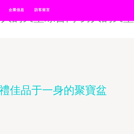
性爱图-男人的天堂伊人网-男
企業信息
訪客留言
男人的天堂综合网-男人的天堂
贈禮佳品于一身的聚寶盆