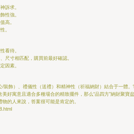
精神訴求。
裝飾性強。
價值高。
賞性。
理性看待。
格、尺寸相匹配，購買前最好確認。
決定因素。
公/裝飾）、禮儀性（送禮）和精神性（祈福納財）結合于一體。
含美好寓意且適合多種場合的精致擺件，那么“品四方”納財聚寶
禮物的人來說，答案很可能是肯定的。
.html