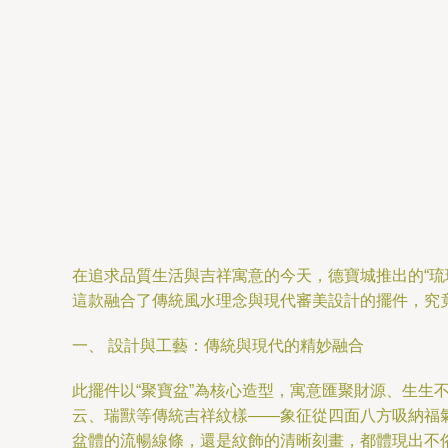
在追求品質生活與吉祥寓意的今天，德寶城推出的“
這款融合了傳統風水理念與現代審美設計的擺件，究竟
一、 設計與工藝：傳統與現代的精妙融合
此擺件以“聚寶盆”為核心造型，寓意匯聚財源、生生
云、瑞獸等傳統吉祥紋樣——象征從四面八方吸納福
盆體的流暢線條，還是紋飾的清晰刻畫，都體現出不