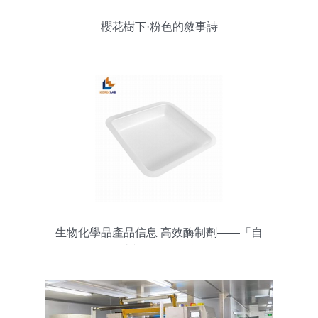
櫻花樹下·粉色的敘事詩
生物化學品產品信息 高效酶制劑——「自
助貿易」品四方