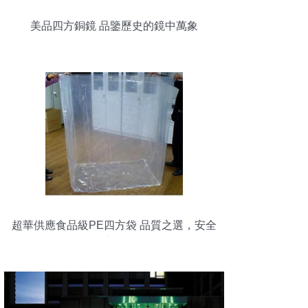
美品四方銅鏡 品鑒歷史的鏡中萬象
超華供應食品級PE四方袋 品質之選，安全
守護