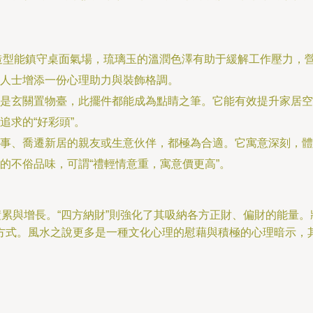
型能鎮守桌面氣場，琉璃玉的溫潤色澤有助于緩解工作壓力，營造
人士增添一份心理助力與裝飾格調。
是玄關置物臺，此擺件都能成為點睛之筆。它能有效提升家居空
求的“好彩頭”。
事、喬遷新居的親友或生意伙伴，都極為合適。它寓意深刻，體
的不俗品味，可謂“禮輕情意重，寓意價更高”。
積累與增長。“四方納財”則強化了其吸納各方正財、偏財的能量
方式。風水之說更多是一種文化心理的慰藉與積極的心理暗示，