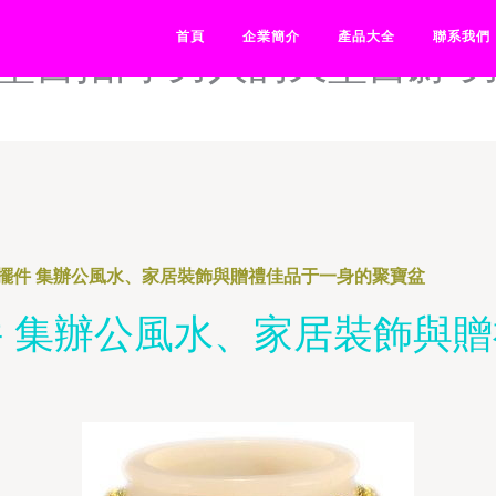
天堂午夜剧场版-男人的天堂
首頁
企業簡介
產品大全
聯系我們
堂自拍网-男人的天堂自蔚-
擺件 集辦公風水、家居裝飾與贈禮佳品于一身的聚寶盆
 集辦公風水、家居裝飾與