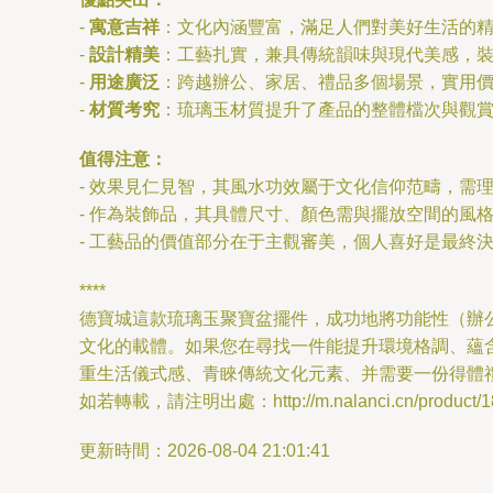
-
寓意吉祥
：文化內涵豐富，滿足人們對美好生活的
-
設計精美
：工藝扎實，兼具傳統韻味與現代美感，
-
用途廣泛
：跨越辦公、家居、禮品多個場景，實用
-
材質考究
：琉璃玉材質提升了產品的整體檔次與觀
值得注意：
- 效果見仁見智，其風水功效屬于文化信仰范疇，需
- 作為裝飾品，其具體尺寸、顏色需與擺放空間的風
- 工藝品的價值部分在于主觀審美，個人喜好是最終
****
德寶城這款琉璃玉聚寶盆擺件，成功地將功能性（辦
文化的載體。如果您在尋找一件能提升環境格調、蘊
重生活儀式感、青睞傳統文化元素、并需要一份得體
如若轉載，請注明出處：http://m.nalanci.cn/product/18
更新時間：2026-08-04 21:01:41