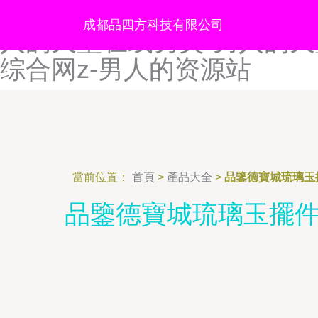
男人的天堂网手机版-男人的
成都品四方科技有限公司
人的天堂在线另类-男人的天
综合网z-男人的资源站
當前位置：
首頁
>
產品大全
>
品鑒德寶城琉璃玉
品鑒德寶城琉璃玉擺件