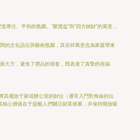
專注、平和的氛圍。“聚寶盆”與“四方納財”的寓意，
間的文化品位與藝術氛圍，其吉祥寓意也為家庭帶來
面大方，避免了禮品的俗套，既表達了真摯的祝福
。將其擺放于家或辦公室的財位（通常入門對角線的位
其核心價值在于提醒人們關注財富積累，并保持開放吸