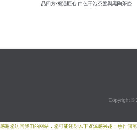
品四方·禮遇匠心 白色干泡茶盤與黑陶茶壺
的現代茶藝之旅
Copyright ©
感谢您访问我们的网站，您可能还对以下资源感兴趣：焦作倜蓖