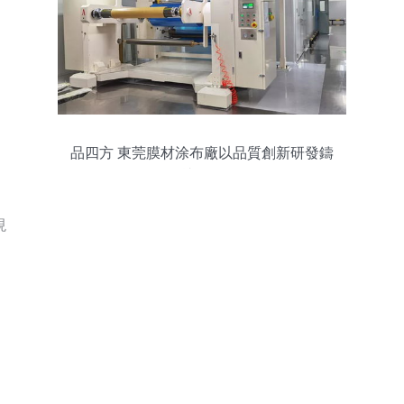
品四方 東莞膜材涂布廠以品質創新研發鑄
就輝煌